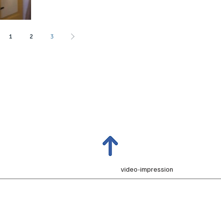
1
2
3
video-impression